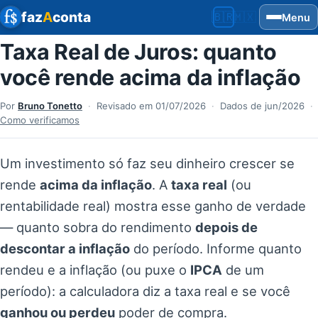
faz
A
conta
🇧🇷
🇲🇽
Menu
Brasil
México
Taxa Real de Juros: quanto
você rende acima da inflação
Por
Bruno Tonetto
·
Revisado em
01/07/2026
·
Dados de jun/2026
·
Como verificamos
Um investimento só faz seu dinheiro crescer se
rende
acima da inflação
. A
taxa real
(ou
rentabilidade real) mostra esse ganho de verdade
— quanto sobra do rendimento
depois de
descontar a inflação
do período. Informe quanto
rendeu e a inflação (ou puxe o
IPCA
de um
período): a calculadora diz a taxa real e se você
ganhou ou perdeu
poder de compra.