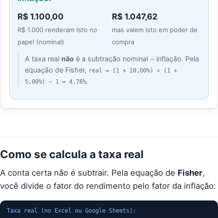
R$ 1.100,00
R$ 1.047,62
R$ 1.000 renderam isto no
mas valem isto em poder de
papel (nominal)
compra
A taxa real
não
é a subtração nominal − inflação. Pela
equação de Fisher,
real = (1 +
10,00%
) ÷ (1 +
.
5,00%
) − 1 =
4,76%
Como se calcula a taxa real
A conta certa não é subtrair. Pela equação de
Fisher
,
você divide o fator do rendimento pelo fator da inflação:
Taxa real (no Excel ou Google Sheets):