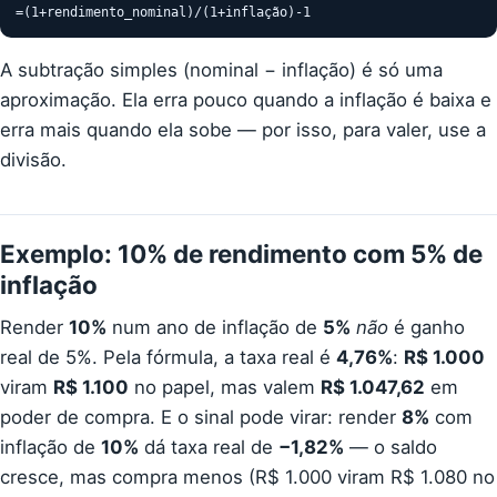
=(1+rendimento_nominal)/(1+inflação)-1
A subtração simples (nominal − inflação) é só uma
aproximação. Ela erra pouco quando a inflação é baixa e
erra mais quando ela sobe — por isso, para valer, use a
divisão.
Exemplo: 10% de rendimento com 5% de
inflação
Render
10%
num ano de inflação de
5%
não
é ganho
real de 5%. Pela fórmula, a taxa real é
4,76%
:
R$ 1.000
viram
R$ 1.100
no papel, mas valem
R$ 1.047,62
em
poder de compra. E o sinal pode virar: render
8%
com
inflação de
10%
dá taxa real de
−1,82%
— o saldo
cresce, mas compra menos (R$ 1.000 viram R$ 1.080 no