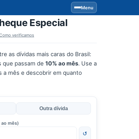
Menu
Cheque Especial
Como verificamos
re as dívidas mais caras do Brasil:
as que passam de
10% ao mês
. Use a
ês a mês e descobrir em quanto
Outra dívida
 ao mês)
↺