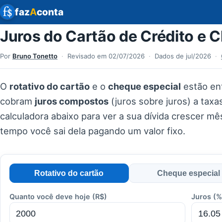
faz
A
conta
Juros do Cartão de Crédito e 
Por
Bruno Tonetto
·
Revisado em
02/07/2026
·
Dados de jul/2026
·
O
rotativo do cartão
e o
cheque especial
estão ent
cobram
juros compostos
(juros sobre juros) a tax
calculadora abaixo para ver a sua dívida crescer m
tempo você sai dela pagando um valor fixo.
Rotativo do cartão
Cheque especial
Quanto você deve hoje (R$)
Juros (%