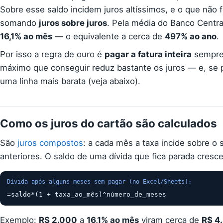
Sobre esse saldo incidem juros altíssimos, e o que não f
somando
juros sobre juros
. Pela média do Banco Central
16,1% ao mês
— o equivalente a cerca de
497% ao ano
.
Por isso a regra de ouro é
pagar a fatura inteira
sempre 
máximo que conseguir reduz bastante os juros — e, se po
uma linha mais barata (veja abaixo).
Como os juros do cartão são calculados
São
juros compostos
: a cada mês a taxa incide sobre o 
anteriores. O saldo de uma dívida que fica parada cresce
Dívida após alguns meses sem pagar (no Excel/Sheets):
=saldo*(1 + taxa_ao_mês)^número_de_meses
Exemplo:
R$ 2.000
a
16,1% ao mês
viram cerca de
R$ 4