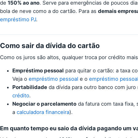
de
150% ao ano
. Serve para emergências de poucos dia
bola de neve como a do cartão. Para as
demais empresas
empréstimo PJ
.
Como sair da dívida do cartão
Como os juros são altos, qualquer troca por crédito mai
Empréstimo pessoal
para quitar o cartão: a taxa c
Veja o
empréstimo pessoal
e o
empréstimo pessoal
Portabilidade
da dívida para outro banco com ju
crédito
.
Negociar o parcelamento
da fatura com taxa fixa,
a
calculadora financeira
).
Em quanto tempo eu saio da dívida pagando um va