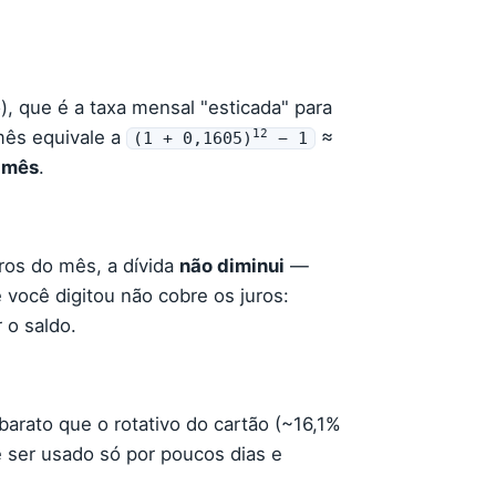
, que é a taxa mensal "esticada" para
12
mês equivale a
≈
(1 + 0,1605)
− 1
 mês
.
ros do mês, a dívida
não diminui
—
 você digitou não cobre os juros:
 o saldo.
arato que o rotativo do cartão (~16,1%
 ser usado só por poucos dias e