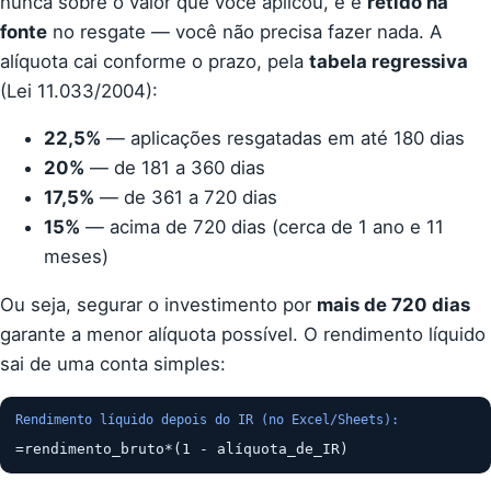
nunca sobre o valor que você aplicou, e é
retido na
fonte
no resgate — você não precisa fazer nada. A
alíquota cai conforme o prazo, pela
tabela regressiva
(Lei 11.033/2004):
22,5%
— aplicações resgatadas em até 180 dias
20%
— de 181 a 360 dias
17,5%
— de 361 a 720 dias
15%
— acima de 720 dias (cerca de 1 ano e 11
meses)
Ou seja, segurar o investimento por
mais de 720 dias
garante a menor alíquota possível. O rendimento líquido
sai de uma conta simples:
Rendimento líquido depois do IR (no Excel/Sheets):
=rendimento_bruto*(1 - alíquota_de_IR)