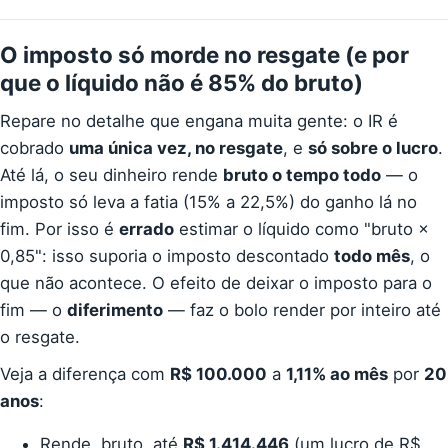
O imposto só morde no resgate (e por
que o líquido não é 85% do bruto)
Repare no detalhe que engana muita gente: o IR é
cobrado
uma única vez, no resgate
, e
só sobre o lucro
.
Até lá, o seu dinheiro rende
bruto o tempo todo
— o
imposto só leva a fatia (15% a 22,5%) do ganho lá no
fim. Por isso é
errado
estimar o líquido como "bruto ×
0,85": isso suporia o imposto descontado
todo mês
, o
que não acontece. O efeito de deixar o imposto para o
fim — o
diferimento
— faz o bolo render por inteiro até
o resgate.
Veja a diferença com
R$ 100.000
a
1,11% ao mês
por
20
anos
:
Rende, bruto, até
R$ 1.414.446
(um lucro de R$