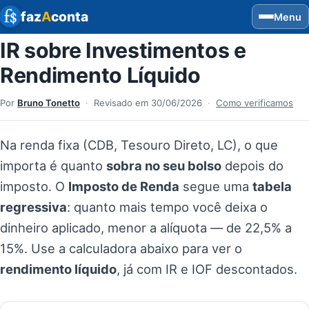
faz
A
conta
Menu
IR sobre Investimentos e
Rendimento Líquido
Por
Bruno Tonetto
·
Revisado em
30/06/2026
·
Como verificamos
Na renda fixa (CDB, Tesouro Direto, LC), o que
importa é quanto
sobra no seu bolso
depois do
imposto. O
Imposto de Renda
segue uma
tabela
regressiva
: quanto mais tempo você deixa o
dinheiro aplicado, menor a alíquota — de 22,5% a
15%. Use a calculadora abaixo para ver o
rendimento líquido
, já com IR e IOF descontados.