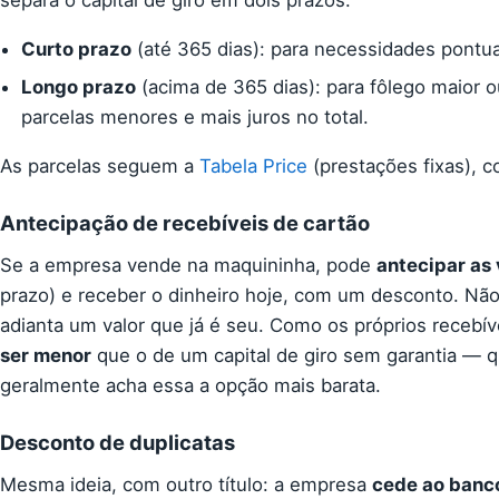
separa o capital de giro em dois prazos:
Curto prazo
(até 365 dias): para necessidades pontua
Longo prazo
(acima de 365 dias): para fôlego maior 
parcelas menores e mais juros no total.
As parcelas seguem a
Tabela Price
(prestações fixas), 
Antecipação de recebíveis de cartão
Se a empresa vende na maquininha, pode
antecipar as 
prazo) e receber o dinheiro hoje, com um desconto. Nã
adianta um valor que já é seu. Como os próprios recebív
ser menor
que o de um capital de giro sem garantia — 
geralmente acha essa a opção mais barata.
Desconto de duplicatas
Mesma ideia, com outro título: a empresa
cede ao banco