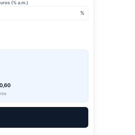
juros (% a.m.)
%
40,60
uros