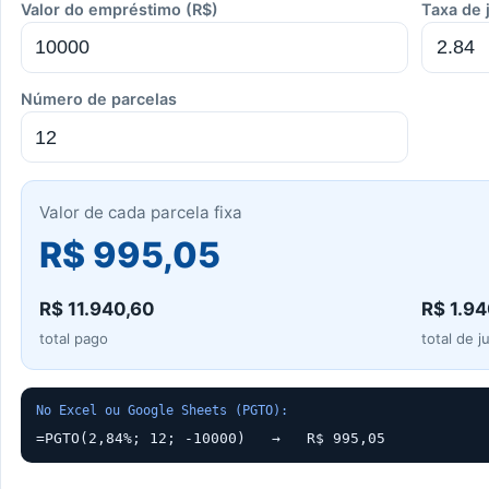
Valor do empréstimo (R$)
Taxa de 
Número de parcelas
Valor de cada parcela fixa
R$ 995,05
R$ 11.940,60
R$ 1.9
total pago
total de j
No Excel ou Google Sheets (PGTO):
=PGTO(2,84%; 12; -10000)   →   R$ 995,05