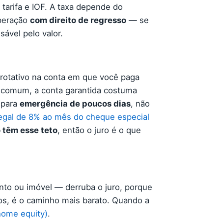
 tarifa e IOF. A taxa depende do
operação
com direito de regresso
— se
ável pelo valor.
e rotativo na conta em que você paga
l comum, a conta garantida costuma
e para
emergência de poucos dias
, não
legal de 8% ao mês do cheque especial
 têm esse teto
, então o juro é o que
nto ou imóvel — derruba o juro, porque
gos, é o caminho mais barato. Quando a
home equity)
.