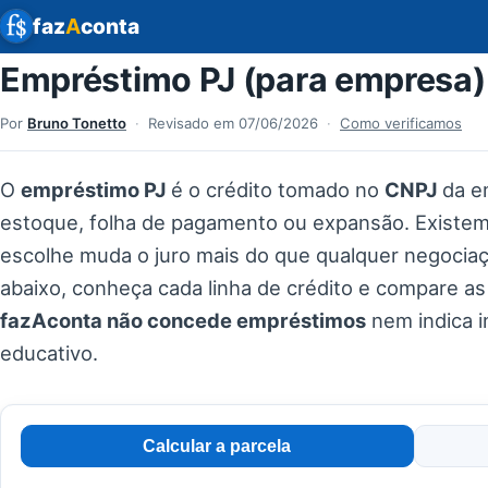
faz
A
conta
Empréstimo PJ (para empresa)
Por
Bruno Tonetto
·
Revisado em
07/06/2026
·
Como verificamos
O
empréstimo PJ
é o crédito tomado no
CNPJ
da em
estoque, folha de pagamento ou expansão. Existem
escolhe muda o juro mais do que qualquer negocia
abaixo, conheça cada linha de crédito e compare as
fazAconta não concede empréstimos
nem indica i
educativo.
Calcular a parcela